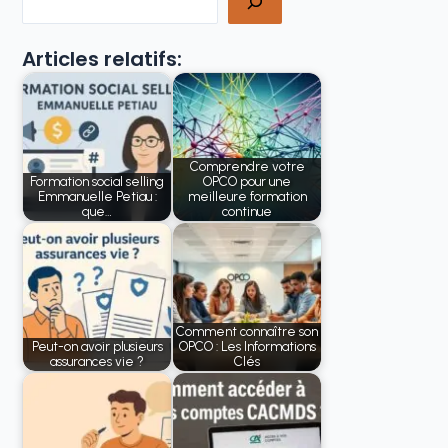
Articles relatifs:
Comprendre votre
Formation social selling
OPCO pour une
Emmanuelle Petiau :
meilleure formation
que…
continue
Comment connaître son
Peut-on avoir plusieurs
OPCO : Les Informations
assurances vie ?
Clés