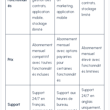
Fonctionnalit
gestion des
on
contrats,
és
contrats,
marketing,
stockage
application
application
limité
mobile,
mobile
stockage
illimité
Abonnement
Abonnement
mensuel
Abonnement
mensuel
avec options
mensuel
compétitif
payantes
Prix
élevé avec
avec toutes
pour
fonctionnalit
fonctionnalit
certaines
és limitées
és incluses
fonctionnalit
és
Support
Support
Support aux
24/7 en
24/7 en
heures de
anglais
Support
français,
bureau,
uniquement,