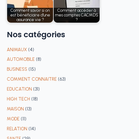
Comment savoir si on
Comment accéder à
est bénéficiaire d'une
mes comptes CACMDS
assurance vie ?
?
Nos
catégories
ANIMAUX
(4)
AUTOMOBILE
(8)
BUSINESS
(15)
COMMENT CONNAITRE
(63)
EDUCATION
(31)
HIGH TECH
(18)
MAISON
(13)
MODE
(11)
RELATION
(14)
SANTE
(29)