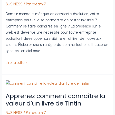
avec
BUSINESS
/ Par
cream17
étiquettes
Dans un monde numérique en constante évolution, votre
rfid
entreprise peut-elle se permettre de rester invisible ?
Comment se faire connaître en ligne ? La présence sur le
web est devenue une nécessité pour toute entreprise
souhaitant développer sa visibilité et attirer de nouveaux
clients. Élaborer une stratégie de communication efficace en
ligne est crucial pour
Comment
Lire la suite »
se
faire
connaître
en
ligne
Apprenez comment connaître la
:
valeur d’un livre de Tintin
stratégies
efficaces
BUSINESS
/ Par
cream17