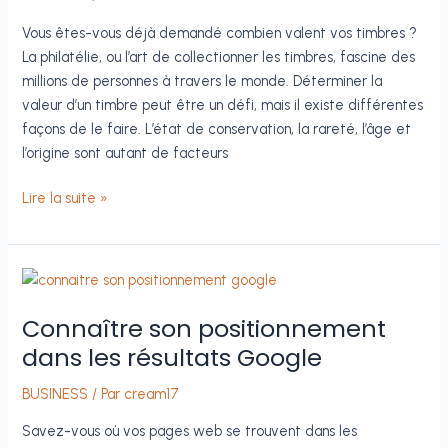
Vous êtes-vous déjà demandé combien valent vos timbres ?
La philatélie, ou l’art de collectionner les timbres, fascine des
millions de personnes à travers le monde. Déterminer la
valeur d’un timbre peut être un défi, mais il existe différentes
façons de le faire. L’état de conservation, la rareté, l’âge et
l’origine sont autant de facteurs
Comment
Lire la suite »
connaître
la
valeur
d’un
timbre
Connaître son positionnement
:
dans les résultats Google
guide
pour
BUSINESS
/ Par
cream17
les
Savez-vous où vos pages web se trouvent dans les
collectionneurs