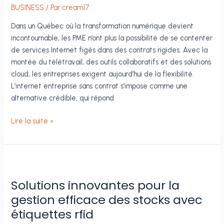
BUSINESS
/ Par
cream17
?
Dans un Québec où la transformation numérique devient
incontournable, les PME n’ont plus la possibilité de se contenter
de services Internet figés dans des contrats rigides. Avec la
montée du télétravail, des outils collaboratifs et des solutions
cloud, les entreprises exigent aujourd’hui de la flexibilité.
L’internet entreprise sans contrat s’impose comme une
alternative crédible, qui répond
Internet
Lire la suite »
entreprise
sans
contrat
au
Québec
Solutions innovantes pour la
:
gestion efficace des stocks avec
quels
étiquettes rfid
gains