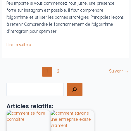
Peu importe si vous commencez tout juste, une présence
forte sur Instagram est possible. Il faut comprendre
l’algorithme et utiliser les bonnes stratégies. Principales leçons
à retenir Comprendre le fonctionnement de l’algorithme
d’Instagram pour optimiser
Comment
Lire la suite »
se
faire
connaître
1
2
Suivant
→
sur
Instagram
–
Rechercher
Boostez
votre
Articles relatifs:
visibilité