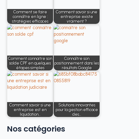
Comment se faire
Comment savoir si une
connaître en ligne :
entreprise existe
stratégies efficaces
vraiment ?
Comment connaitre son
Connaître son
solde CPF en quelques
positionnement dans les
étapes simples
résultats Google
Comment savoir si une
Solutions innovantes
entreprise est en
pour la gestion efficace
liquidation…
des…
Nos
catégories