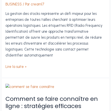
pour
BUSINESS
/ Par
cream17
les
La gestion des stocks représente un défi majeur pour les
PME
entreprises de toutes tailles cherchant à optimiser leurs
en
opérations logistiques. Les étiquettes RFID (Radio Frequency
2025
Identification) offrent une approche transformative
selon
permettant de suivre les produits en temps réel, de réduire
Bravo
les erreurs d’inventaire et d’accélérer les processus
Telecom
logistiques. Cette technologie sans contact permet
?
d’identifier automatiquement
Solutions
Lire la suite »
innovantes
pour
la
gestion
efficace
Comment se faire connaître en
des
ligne : stratégies efficaces
stocks