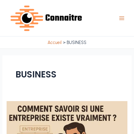
Aller
au
contenu
Main
Men
Accueil
BUSINESS
BUSINESS