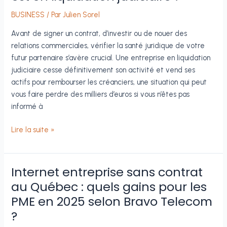
difficulté
financière
BUSINESS
/ Par
Julien Sorel
?
Avant de signer un contrat, d’investir ou de nouer des
relations commerciales, vérifier la santé juridique de votre
futur partenaire s’avère crucial. Une entreprise en liquidation
judiciaire cesse définitivement son activité et vend ses
actifs pour rembourser les créanciers, une situation qui peut
vous faire perdre des milliers d’euros si vous n’êtes pas
informé à
Comment
Lire la suite »
savoir
si
une
Internet entreprise sans contrat
entreprise
au Québec : quels gains pour les
est
PME en 2025 selon Bravo Telecom
en
?
liquidation
judiciaire