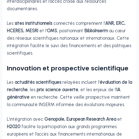
interdisciplinaires et l’accès croisé aux ressources
documentaires.
Les
sites institutionnels
connectés comprennent l’
ANR, ERC,
HCERES, MESRI
et l’
OMS
, positionnant
BiblioInserm
au cœur
des réseaux scientifiques nationaux et internationaux. Cette
intégration facilite le suivi des financements et des politiques
scientifiques.
Innovation et prospective scientifique
Les
actualités scientifiques
relayées incluent l’
évaluation de la
recherche
, les
prix science ouverte
, et les enjeux de l’
IA
générative
en recherche. Cette veille prospective maintient
la communauté INSERM informée des évolutions majeures.
L’intégration avec
Genopole, European Research Area
et
H2020
facilite la participation aux grands programmes
européens et l’accès aux financements internationaux de