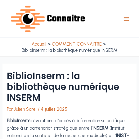
Aller
au
contenu
Main
Men
Accueil
COMMENT CONNAITRE
BiblioInserm : la bibliothèque numérique INSERM
BiblioInserm : la
bibliothèque numérique
INSERM
Par
Julien Sorel
/
4 juillet 2025
BiblioInserm
révolutionne l’accès à l’information scientifique
grâce à un partenariat stratégique entre l’
INSERM
(Institut
national de la santé et de la recherche médicale) et l’
INIST-