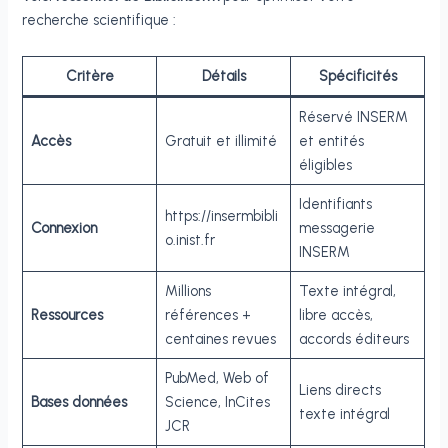
recherche scientifique :
Critère
Détails
Spécificités
Réservé INSERM
Accès
Gratuit et illimité
et entités
éligibles
Identifiants
https://insermbibli
Connexion
messagerie
o.inist.fr
INSERM
Millions
Texte intégral,
Ressources
références +
libre accès,
centaines revues
accords éditeurs
PubMed, Web of
Liens directs
Bases données
Science, InCites
texte intégral
JCR