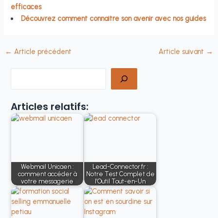
efficaces
Découvrez comment connaitre son avenir avec nos guides
←
Article précédent
Article suivant
→
Rechercher
Articles relatifs:
Webmail Unicaen :
Lead-Connector.fr :
comment accéder à
Notre Test Complet de
votre messagerie
l’Outil Tout-en-Un