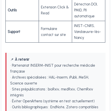
Détection DOI,
Extension Click &
Outils
PMID, PII
Read
automatique
INIST-CNRS,
Formulaire
Support
Vandœuvre-lès-
contact sur site
Nancy
📌
À retenir
• Partenariat INSERM-INIST pour recherche médicale
française
• Archives spécialisées : HAL-Inserm, iPubli, MeSH,
Science ouverte
• Sites prépublications : bioRxiv, medRxiv, ChemRxiv
intégrés
• Éviter OpenAthens (système en test actuellement)
• Outils bibliographiques : EndNote, Zotero compatibles