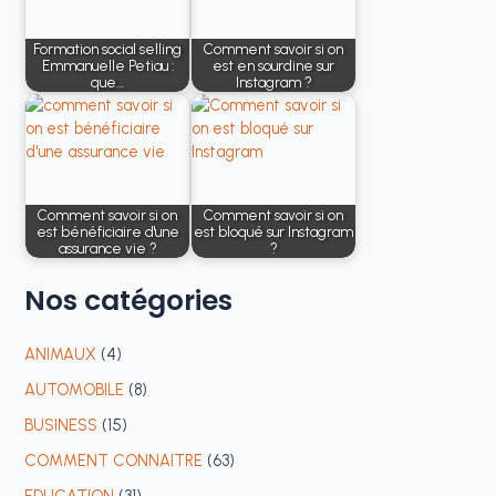
Formation social selling
Comment savoir si on
Emmanuelle Petiau :
est en sourdine sur
que…
Instagram ?
Comment savoir si on
Comment savoir si on
est bénéficiaire d'une
est bloqué sur Instagram
assurance vie ?
?
Nos
catégories
ANIMAUX
(4)
AUTOMOBILE
(8)
BUSINESS
(15)
COMMENT CONNAITRE
(63)
EDUCATION
(31)