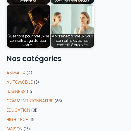
connaître
activités amusantes
Questions pour mieux se
Apprenez à mieux vous
connaître : guide pour
connaître avec nos
votre…
conseils éprouvés
Nos
catégories
ANIMAUX
(4)
AUTOMOBILE
(8)
BUSINESS
(15)
COMMENT CONNAITRE
(63)
EDUCATION
(31)
HIGH TECH
(18)
MAISON
(13)