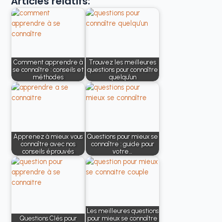
Articles relatifs:
Comment apprendre à
Trouvez les meilleures
se connaître : conseils et
questions pour connaître
méthodes
quelqu’un
Apprenez à mieux vous
Questions pour mieux se
connaître avec nos
connaître : guide pour
conseils éprouvés
votre…
Les meilleures questions
Questions Clés pour
pour mieux se connaître