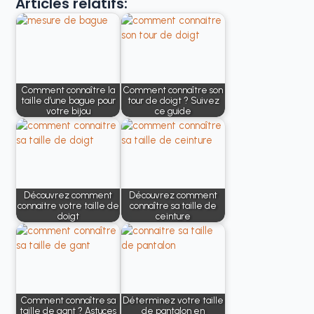
Articles relatifs:
Comment connaître la
Comment connaître son
taille d’une bague pour
tour de doigt ? Suivez
votre bijou
ce guide
Découvrez comment
Découvrez comment
connaitre votre taille de
connaître sa taille de
doigt
ceinture
Comment connaître sa
Déterminez votre taille
taille de gant ? Astuces
de pantalon en