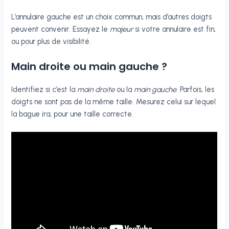
L’annulaire gauche est un choix commun, mais d’autres doigts
peuvent convenir. Essayez le
majeur
si votre annulaire est fin,
ou pour plus de visibilité.
Main droite ou main gauche ?
Identifiez si c’est la
main droite
ou la
main gauche
. Parfois, les
doigts ne sont pas de la même taille. Mesurez celui sur lequel
la bague ira, pour une taille correcte.