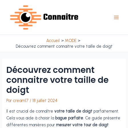
Aller
au
contenu
Main
Men
Accueil
MODE
Découvrez comment connaitre votre taille de doigt
Découvrez comment
connaitre votre taille de
doigt
Par
cream17
/
18 juillet 2024
Il est crucial de connaître
votre taille de doigt
parfaitement.
Cela vous aide à choisir la
bague parfaite
. Ce guide présente
différentes manières pour
mesurer votre tour de doigt