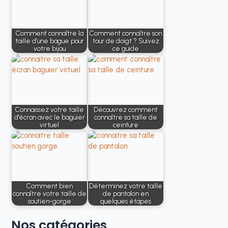
Comment connaître la
Comment connaître son
taille d’une bague pour
tour de doigt ? Suivez
votre bijou
ce guide
Connaissez votre taille
Découvrez comment
d'écran avec le baguier
connaître sa taille de
virtuel
ceinture
Comment bien
Déterminez votre taille
connaître votre taille de
de pantalon en
soutien-gorge
quelques étapes
Nos
catégories