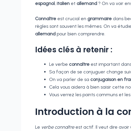
espagnol
,
italien
et
allemand
? On va voir e
Connaître
est crucial en
grammaire
dans bea
règles sont souvent les mêmes. On va étudi
allemand
pour bien comprendre.
Idées clés à retenir :
Le verbe
connaître
est important dans 
Sa façon de se conjuguer change suiva
On va parler de sa
conjugaison en fra
Cela vous aidera à bien saisir cette n
Vous verrez les points communs et les
Introduction à la c
Le
verbe connaître
est actif. Il veut dire avo