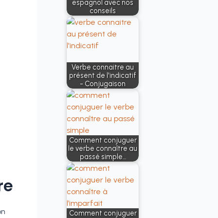
espagnol avec nos
conseils
Verbe connaitre au
présent de l'indicatif
- Conjugaison
Comment conjuguer
le verbe connaître au
passé simple…
re
on
Comment conjuguer