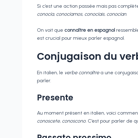
Si c’est une action passée mais pas complèteme
conocía, conocíamos, conocíais, conocían
.
On voit que
connaître en espagnol
ressemble
est crucial pour mieux parler espagnol.
Conjugaison du verb
En italien, le
verbe connaître
a une conjugaiso
parler.
Presente
Au moment présent en italien, voici comme
conoscete, conoscono
. C’est pour parler de
Passato prossimo