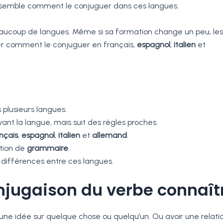
nsemble comment le conjuguer dans ces langues.
ucoup de langues. Même si sa formation change un peu, les
er comment le conjuguer en français,
espagnol
,
italien
et
plusieurs langues.
nt la langue, mais suit des règles proches.
nçais
,
espagnol
,
italien
et
allemand
.
otion de
grammaire
.
 différences entre ces langues.
onjugaison du verbe connaît
ir une idée sur quelque chose ou quelqu’un. Ou avoir une relati