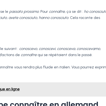
ise le
passato prossimo
. Pour
connaître
, ça se dit :
ho conosciut
iuto, avete conosciuto, hanno conosciuto
. Cela raconte des
le suivant :
conoscevo, conoscevi, conosceva, conoscevamo,
 d’actions de
connaître
qui se répétaient dans le passé.
naître vous rendra plus fluide en italien. Vous pourrez expri
que en ligne
be connaître en allemand