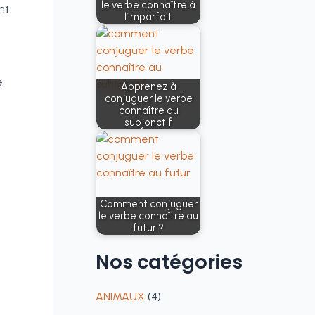
le verbe connaître à
nt
l’imparfait
n
e
Apprenez à
conjuguer le verbe
connaître au
subjonctif
Comment conjuguer
le verbe connaître au
futur ?
Nos
catégories
ANIMAUX
(4)