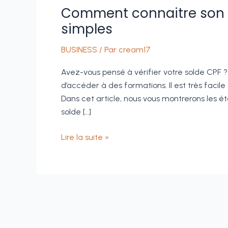
Comment connaitre son 
simples
BUSINESS
/ Par
cream17
Avez-vous pensé à vérifier votre solde CPF ? 
d’accéder à des formations. Il est très facile
Dans cet article, nous vous montrerons les éta
solde […]
Comment
Lire la suite »
connaitre
son
solde
CPF
en
quelques