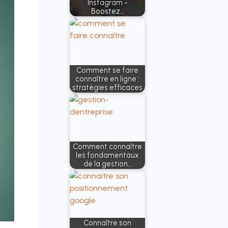
Instagram -
Boostez…
Comment se faire
connaître en ligne :
stratégies efficaces
Comment connaître
les fondamentaux
de la gestion…
Connaître son