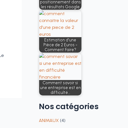
positionnement dans
les résultats Google
Estimation d'une
Pièce de 2 Euros -
Comment Faire?
Le
Comment savoir si
une entreprise est en
difficulté…
Nos
catégories
ANIMAUX
(4)