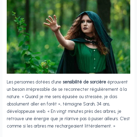
Les personnes dotées d’une
sensibilité de sorcière
éprouvent
un besoin irrépressible de se reconnecter régulièrement à la
nature. « Quand je me sens épuisée ou stressée, je dois
absolument aller en forêt », témoigne Sarah, 34 ans,
développeuse web. « En vingt minutes près des arbres, je
retrouve une énergie que je n’arrive pas à puiser ailleurs. C’est
comme si les arbres me rechargeaient littéralement. »