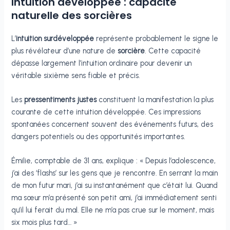
Intuition développée : capacité
naturelle des sorcières
L’
intuition surdéveloppée
représente probablement le signe le
plus révélateur d’une nature de
sorcière
. Cette capacité
dépasse largement l’intuition ordinaire pour devenir un
véritable sixième sens fiable et précis.
Les
pressentiments justes
constituent la manifestation la plus
courante de cette intuition développée. Ces impressions
spontanées concernent souvent des événements futurs, des
dangers potentiels ou des opportunités importantes.
Émilie, comptable de 31 ans, explique : « Depuis l’adolescence,
j’ai des ‘flashs’ sur les gens que je rencontre. En serrant la main
de mon futur mari, j’ai su instantanément que c’était lui. Quand
ma sœur m’a présenté son petit ami, j’ai immédiatement senti
qu’il lui ferait du mal. Elle ne m’a pas crue sur le moment, mais
six mois plus tard… »