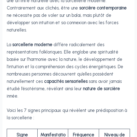
une affinité naturelle avec la sorcellerie moderne.
Contrairement aux clichés, être une
sorcière contemporaine
ne nécessite pas de voler sur un balai, mais plutôt de
développer son intuition et sa connexion avec les forces
naturelles.
La
sorcellerie moderne
diffère radicalement des
représentations folkloriques. Elle englobe une spiritualité
basée sur l’harmonie avec la nature, le développement de
l’intuition et la compréhension des cycles énergétiques. De
nombreuses personnes découvrent qu’elles possèdent
naturellement ces
capacités sensorielles
sans avoir jamais
étudié l’ésotérisme, révélant ainsi leur
nature de sorcière
innée.
Voici les 7 signes principaux qui révèlent une prédisposition à
la sorcellerie :
Signe
Manifestatio
Fréquence
Niveau de