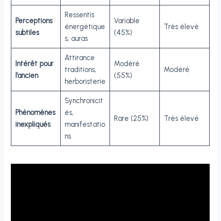
Ressentis
Perceptions
Variable
énergétique
Très élevé
subtiles
(45%)
s, auras
Attirance
Intérêt pour
Modéré
traditions,
Modéré
l’ancien
(55%)
herboristerie
Synchronicit
Phénomènes
és,
Rare (25%)
Très élevé
inexpliqués
manifestatio
ns