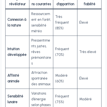
révélateur
ns courantes
d’apparition
fiabilité
Ressourcem
Très
Connexion à
ent en forêt,
fréquent
Élevé
la nature
sensibilité
(85%)
météo
Pressentime
nts justes,
Intuition
Fréquent
rêves
Très élevé
développée
(70%)
prémonitoire
s
Attraction
Affinité
Modéré
spontanée
Élevé
animale
(60%)
des animaux
Variations
Sensibilité
Fréquent
d’énergie
Modéré
lunaire
(75%)
selon phases