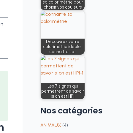
sa colorimétrie pour
choisir vos couleurs
un
Découvrez votre
colorimétrie idéale :
connaitre sa…
Les 7 signes qui
permettent de savoir
si on est HPI
Nos
catégories
n
ANIMAUX
(4)