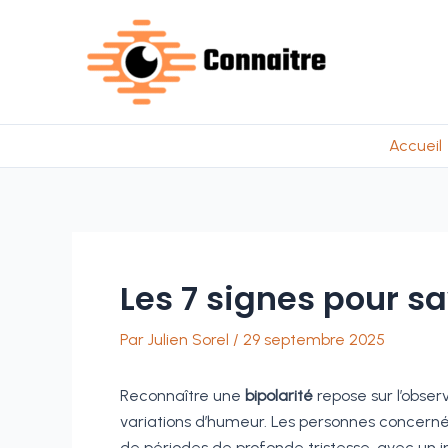
Aller
au
contenu
Accueil
Les 7 signes pour sa
Par
Julien Sorel
/
29 septembre 2025
Reconnaître une
bipolarité
repose sur l’obser
variations d’humeur. Les personnes concern
de périodes de profonde tristesse, avec un im