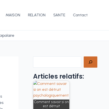
MAISON
RELATION
SANTE
Contact
bipolaire
Rechercher
Articles relatifs:
es
Comment savoir si on
es
est détruit
de